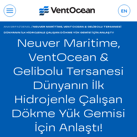
EN
ANA SAYFA
/
GENEL
/
NEUVER MARITIME, VENTOCEAN & GELIBOLU TERSANESI
DÜNYANIN İLK HIDROJENLE ÇALIŞAN DÖKME YÜK GEMISI İÇIN ANLAŞTI!
Neuver Maritime,
VentOcean &
Gelibolu Tersanesi
Dünyanın İlk
Hidrojenle Çalışan
Dökme Yük Gemisi
İçin Anlaştı!