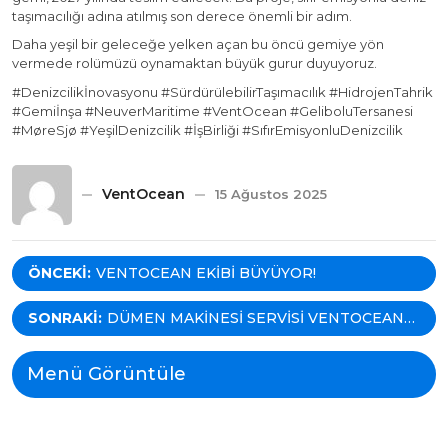
taşımacılığı adına atılmış son derece önemli bir adım.
Daha yeşil bir geleceğe yelken açan bu öncü gemiye yön
vermede rolümüzü oynamaktan büyük gurur duyuyoruz.
#Denizcilikİnovasyonu #SürdürülebilirTaşımacılık #HidrojenTahrik
#Gemiİnşa #NeuverMaritime #VentOcean #GeliboluTersanesi
#MøreSjø #YeşilDenizcilik #İşBirliği #SıfırEmisyonluDenizcilik
VentOcean
15 Ağustos 2025
Yazı
ÖNCEKI:
VENTOCEAN EKIBI BÜYÜYOR!
gezinmesi
SONRAKI:
DÜMEN MAKINESI SERVISI VENTOCEAN
ILE TÜRKIYE’DE! BILGIMIZI
GÜÇLENDIRIYOR, DEĞER SUNUYORUZ!
Menü Görüntüle