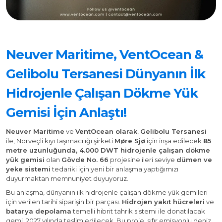
Neuver Maritime, VentOcean &
Gelibolu Tersanesi Dünyanın İlk
Hidrojenle Çalışan Dökme Yük
Gemisi İçin Anlaştı!
Neuver Maritime
ve
VentOcean olarak
,
Gelibolu Tersanesi
ile, Norveçli kıyı taşımacılığı şirketi
Møre Sjø
için inşa edilecek
85
metre uzunluğunda, 4.000 DWT hidrojenle çalışan dökme
yük gemisi
olan
Gövde No. 66
projesine ileri seviye
dümen ve
yeke sistemi
tedariki için yeni bir anlaşma yaptığımızı
duyurmaktan memnuniyet duyuyoruz.
Bu anlaşma, dünyanın ilk hidrojenle çalışan dökme yük gemileri
için verilen tarihi siparişin bir parçası.
Hidrojen yakıt hücreleri
ve
batarya depolama
temelli hibrit tahrik sistemi ile donatılacak
gemi, 2027 yılında teslim edilecek. Bu proje, sıfır emisyonlu deniz