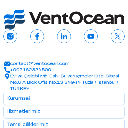
contact@ventocean.com
+902162324500
Evliya Çelebi Mh. Sahil Bulvarı İçmeler Otel Sitesi
No.6 A Blok Ofis No.13 34944 Tuzla / Istanbul /
TURKEY
Kurumsal
Hizmetlerimiz
Temsilciliklerimiz