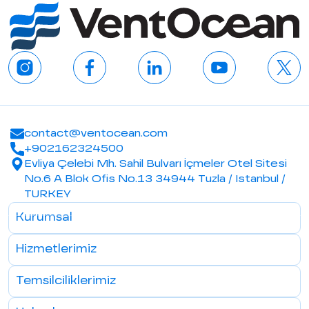
contact@ventocean.com
+902162324500
Evliya Çelebi Mh. Sahil Bulvarı İçmeler Otel Sitesi
No.6 A Blok Ofis No.13 34944 Tuzla / Istanbul /
TURKEY
Kurumsal
Hizmetlerimiz
Temsilciliklerimiz