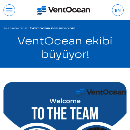
EN
ANA SAYFA
/
GENEL
/
VENTOCEAN EKIBI BÜYÜYOR!
VentOcean ekibi
büyüyor!