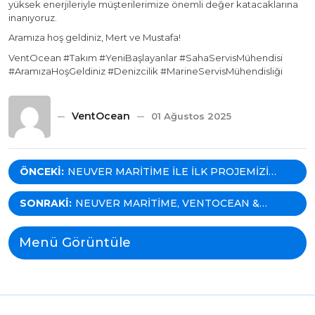
yüksek enerjileriyle müşterilerimize önemli değer katacaklarına
inanıyoruz.
Aramıza hoş geldiniz, Mert ve Mustafa!
VentOcean #Takım #YeniBaşlayanlar #SahaServisMühendisi
#AramızaHoşGeldiniz #Denizcilik #MarineServisMühendisliği
VentOcean
01 Ağustos 2025
Yazı
ÖNCEKI:
NEUVER MARITIME ILE ILK PROJEMIZI
HICRI ERCILI IÇIN GERÇEKLEŞTIRMEKTEN
gezinmesi
GURUR DUYUYORUZ!
SONRAKI:
NEUVER MARITIME, VENTOCEAN &
GELIBOLU TERSANESI DÜNYANIN İLK
HIDROJENLE ÇALIŞAN DÖKME YÜK
Menü Görüntüle
GEMISI İÇIN ANLAŞTI!