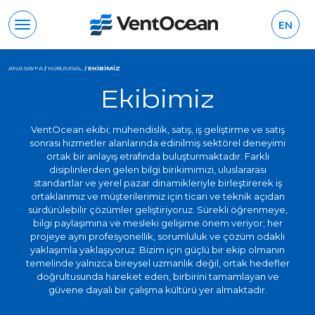
EN
ANA SAYFA
/
KURUMSAL
/
EKIBIMIZ
Ekibimiz
VentOcean ekibi; mühendislik, satış, iş geliştirme ve satış
sonrası hizmetler alanlarında edinilmiş sektörel deneyimi
ortak bir anlayış etrafında buluşturmaktadır. Farklı
disiplinlerden gelen bilgi birikimimizi, uluslararası
standartlar ve yerel pazar dinamikleriyle birleştirerek iş
ortaklarımız ve müşterilerimiz için ticari ve teknik açıdan
sürdürülebilir çözümler geliştiriyoruz. Sürekli öğrenmeye,
bilgi paylaşımına ve mesleki gelişime önem veriyor; her
projeye aynı profesyonellik, sorumluluk ve çözüm odaklı
yaklaşımla yaklaşıyoruz. Bizim için güçlü bir ekip olmanın
temelinde yalnızca bireysel uzmanlık değil, ortak hedefler
doğrultusunda hareket eden, birbirini tamamlayan ve
güvene dayalı bir çalışma kültürü yer almaktadır.