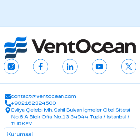
contact@ventocean.com
+902162324500
Evliya Çelebi Mh. Sahil Bulvarı İçmeler Otel Sitesi
No.6 A Blok Ofis No.13 34944 Tuzla / Istanbul /
TURKEY
Kurumsal