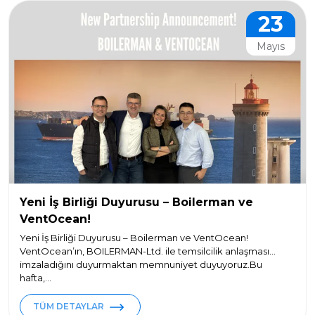
23
Mayıs
Yeni İş Birliği Duyurusu – Boilerman ve
VentOcean!
Yeni İş Birliği Duyurusu – Boilerman ve VentOcean!
VentOcean’ın, BOILERMAN-Ltd. ile temsilcilik anlaşması
imzaladığını duyurmaktan memnuniyet duyuyoruz.Bu
hafta,...
TÜM DETAYLAR