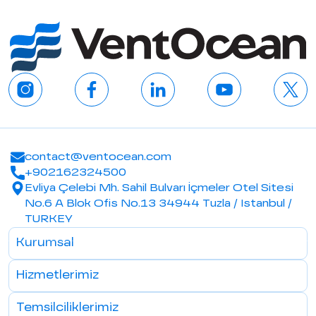
contact@ventocean.com
+902162324500
Evliya Çelebi Mh. Sahil Bulvarı İçmeler Otel Sitesi
No.6 A Blok Ofis No.13 34944 Tuzla / Istanbul /
TURKEY
Kurumsal
Hizmetlerimiz
Temsilciliklerimiz