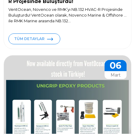
R Projesinde Buluşturdu!
VentOcean, Novenco ve RMK’yı NB.132 HVAC-R Projesinde
Buluşturdu! VentOcean olarak, Novenco Marine & Offshore
ile RMK Marine arasında NB.132...
TÜM DETAYLAR
06
Mart