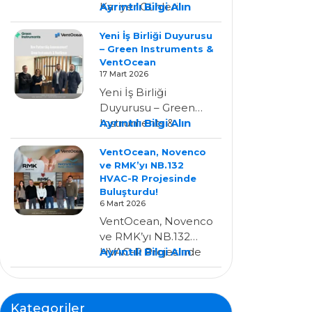
:
Kariyer Günleri
Ayrıntılı Bilgi Alın
YILDIZ
Etkinliği 20.04.2026
Yeni İş Birliği Duyurusu
TEKNİK
bizim için çok özel bir
– Green Instruments &
ÜNİVERSİTESİ
gündü. Öğrencisi…
VentOcean
–
17 Mart 2026
Kariyer
Yeni İş Birliği
Günleri
Duyurusu – Green
Etkinliği
:
Instruments &
Ayrıntılı Bilgi Alın
Yeni
VentOcean
VentOcean, Novenco
İş
VentOcean’ın
ve RMK’yı NB.132
Birliği
Türkiye’de Green
HVAC-R Projesinde
Duyurusu
Instruments’ın resmi
Buluşturdu!
–
yetkili…
6 Mart 2026
Green
VentOcean, Novenco
Instruments
ve RMK’yı NB.132
&
:
HVAC-R Projesinde
Ayrıntılı Bilgi Alın
VentOcean
VentOcean,
Buluşturdu!
Novenco
VentOcean olarak,
Ve
Novenco Marine &
Kategoriler