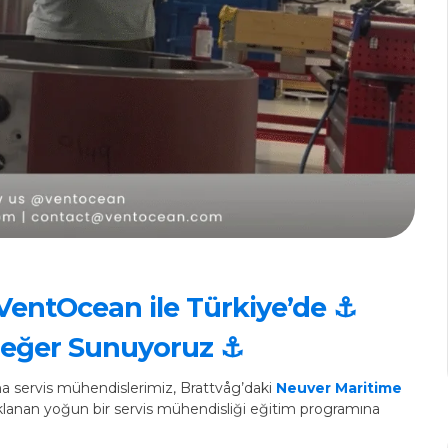
VentOcean ile Türkiye’de ⚓
 Değer Sunuyoruz ⚓
a servis mühendislerimiz, Brattvåg’daki
Neuver Maritime
lanan yoğun bir servis mühendisliği eğitim programına