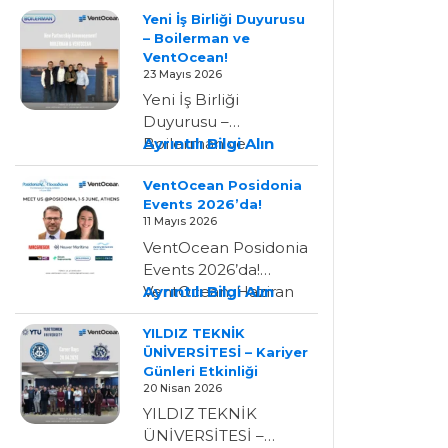
Yeni İş Birliği Duyurusu
– Boilerman ve
VentOcean!
23 Mayıs 2026
Yeni İş Birliği
Duyurusu –
:
Boilerman ve
Ayrıntılı Bilgi Alın
Yeni
VentOcean!
VentOcean Posidonia
İş
VentOcean’ın,
Events 2026’da!
Birliği
BOILERMAN-Ltd. ile
11 Mayıs 2026
Duyurusu
temsilcilik anlaşması
VentOcean Posidonia
–
imzaladığını
Events 2026’da!
Boilerman
duyurmaktan…
:
VentOcean, Haziran
Ayrıntılı Bilgi Alın
Ve
VentOcean
ayının ilk haftasında
VentOcean!
YILDIZ TEKNİK
Posidonia
Posidonia Events
ÜNİVERSİTESİ – Kariyer
Events
2026 için Atina’da
Günleri Etkinliği
2026’da!
olacak;…
20 Nisan 2026
YILDIZ TEKNİK
ÜNİVERSİTESİ –