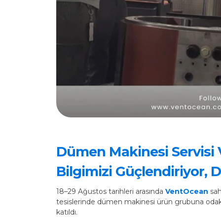
Dümen Makinesi Servisi 
Bilgimizi Güçlendiriyor,
18–29 Ağustos tarihleri arasında
VentOcean
sah
tesislerinde dümen makinesi ürün grubuna odak
katıldı.