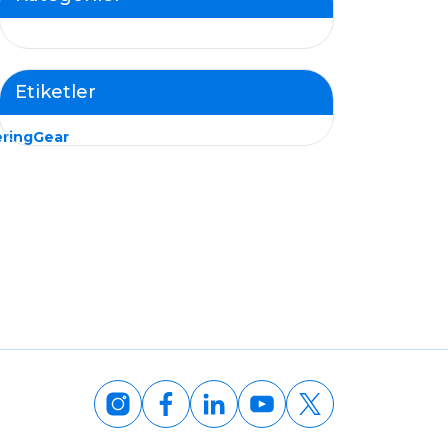
RMK’yı
Offshore ile…
NB.132
HVAC-
R
Projesinde
Etiketler
Buluşturdu!
ringGear