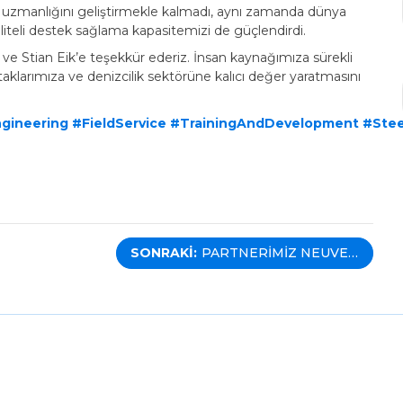
 uzmanlığını geliştirmekle kalmadı, aynı zamanda dünya
liteli destek sağlama kapasitemizi de güçlendirdi.
’a ve Stian Eik’e teşekkür ederiz. İnsan kaynağımıza sürekli
klarımıza ve denizcilik sektörüne kalıcı değer yaratmasını
gineering
#FieldService
#TrainingAndDevelopment
#Stee
SONRAKI:
PARTNERIMIZ NEUVER
MARITIME ILE
İSTANBUL’DA MÜŞTERI
ETKINLIĞI:
“MANEUVERING INTO
THE FUTURE”