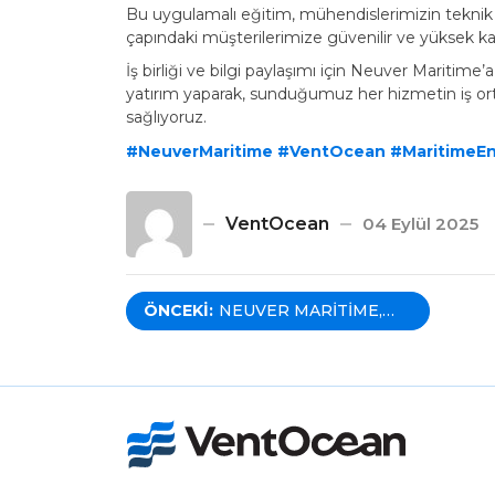
Bu uygulamalı eğitim, mühendislerimizin teknik
çapındaki müşterilerimize güvenilir ve yüksek ka
İş birliği ve bilgi paylaşımı için Neuver Maritime
yatırım yaparak, sunduğumuz her hizmetin iş orta
sağlıyoruz.
#NeuverMaritime
#VentOcean
#MaritimeEn
VentOcean
04 Eylül 2025
Yazı
ÖNCEKI:
NEUVER MARITIME,
VENTOCEAN &
GELIBOLU TERSANESI
gezinmesi
DÜNYANIN İLK
HIDROJENLE ÇALIŞAN
DÖKME YÜK GEMISI
İÇIN ANLAŞTI!