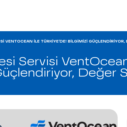
I VENTOCEAN ILE TÜRKIYE’DE! BILGIMIZI GÜÇLENDIRIYOR
i Servisi VentOcean i
 Güçlendiriyor, Değer 