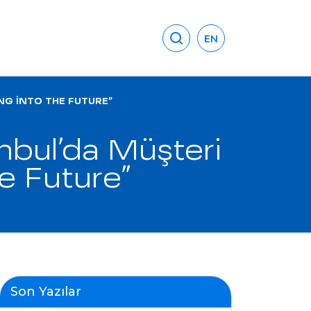
EN
NG INTO THE FUTURE”
nbul’da Müşteri
he Future”
Son Yazılar