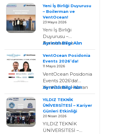
Yeni İş Birliği Duyurusu
– Boilerman ve
VentOcean!
23 Mayıs 2026
Yeni İş Birliği
Duyurusu –
:
Boilerman ve
Ayrıntılı Bilgi Alın
Yeni
VentOcean!
VentOcean Posidonia
İş
VentOcean’ın,
Events 2026’da!
Birliği
BOILERMAN-Ltd. ile
11 Mayıs 2026
Duyurusu
temsilcilik anlaşması
VentOcean Posidonia
–
imzaladığını
Events 2026’da!
Boilerman
duyurmaktan…
:
VentOcean, Haziran
Ayrıntılı Bilgi Alın
Ve
VentOcean
ayının ilk haftasında
VentOcean!
YILDIZ TEKNİK
Posidonia
Posidonia Events
ÜNİVERSİTESİ – Kariyer
Events
2026 için Atina’da
Günleri Etkinliği
2026’da!
olacak;…
20 Nisan 2026
YILDIZ TEKNİK
ÜNİVERSİTESİ –