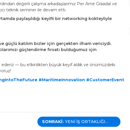
ardından değerli çalışma arkadaşlarımız Per Arne Graadal ve
ıcı teknik seminer ile devam etti.
 ortamda paylaşıldığı keyifli bir networking kokteyliyle
e güçlü katılım bizler için gerçekten ilham vericiydi.
ılarımızı güçlendirme fırsatı bulduğumuz için
 ederiz — bu etkinlikten büyük keyif aldık ve önümüzdeki
yoruz!
ngIntoTheFuture
#MaritimeInnovation
#CustomerEvent
SONRAKI:
YENI İŞ ORTAKLIĞI
DUYURUSU –