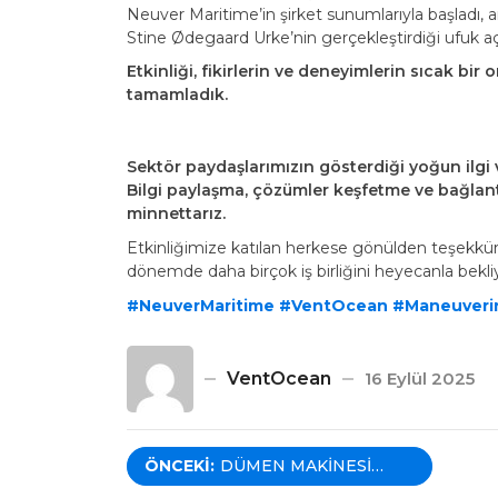
Neuver Maritime’in şirket sunumlarıyla başladı, 
Stine Ødegaard Urke’nin gerçekleştirdiği ufuk aç
Etkinliği, fikirlerin ve deneyimlerin sıcak bir
tamamladık.
Sektör paydaşlarımızın gösterdiği yoğun ilgi v
Bilgi paylaşma, çözümler keşfetme ve bağlant
minnettarız.
Etkinliğimize katılan herkese gönülden teşekkür
dönemde daha birçok iş birliğini heyecanla bekli
#NeuverMaritime
#VentOcean
#Maneuveri
VentOcean
16 Eylül 2025
Yazı
ÖNCEKI:
DÜMEN MAKINESI
SERVISI VENTOCEAN