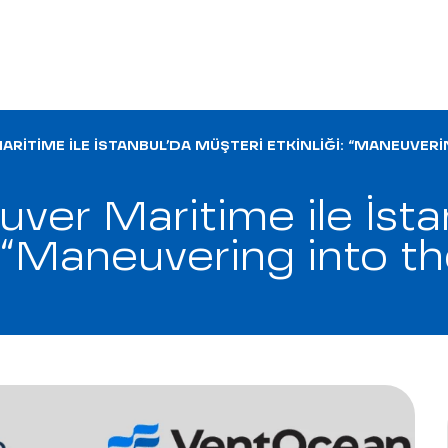
RITIME ILE İSTANBUL’DA MÜŞTERI ETKINLIĞI: “MANEUVERI
uver Maritime ile İsta
: “Maneuvering into t