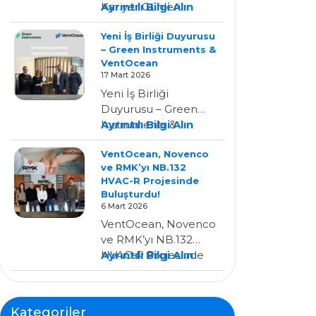
:
Kariyer Günleri
Ayrıntılı Bilgi Alın
YILDIZ
Etkinliği 20.04.2026
Yeni İş Birliği Duyurusu
TEKNİK
bizim için çok özel bir
– Green Instruments &
ÜNİVERSİTESİ
gündü. Öğrencisi…
VentOcean
–
17 Mart 2026
Kariyer
Yeni İş Birliği
Günleri
Duyurusu – Green
Etkinliği
:
Instruments &
Ayrıntılı Bilgi Alın
Yeni
VentOcean
VentOcean, Novenco
İş
VentOcean’ın
ve RMK’yı NB.132
Birliği
Türkiye’de Green
HVAC-R Projesinde
Duyurusu
Instruments’ın resmi
Buluşturdu!
–
yetkili…
6 Mart 2026
Green
VentOcean, Novenco
Instruments
ve RMK’yı NB.132
&
:
HVAC-R Projesinde
Ayrıntılı Bilgi Alın
VentOcean
VentOcean,
Buluşturdu!
Novenco
VentOcean olarak,
Ve
Novenco Marine &
Kategoriler